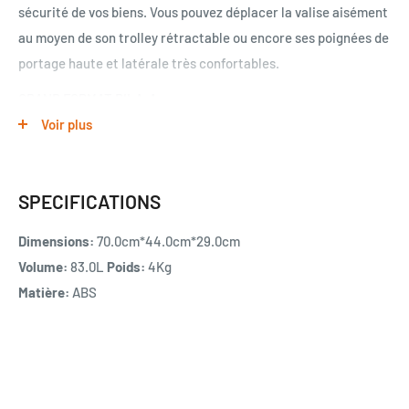
sécurité de vos biens. Vous pouvez déplacer la valise aisément
au moyen de son trolley rétractable ou encore ses poignées de
portage haute et latérale très confortables.
GRAND FORMAT RILA-A
Marque HERO
Voir plus
Dimensions (H*L*P) : 70*44*29 cm (roues comprises) ; 83L ;
4kg
SPECIFICATIONS
Revêtement extérieur : ABS, léger et résistant
Dimensions:
70.0cm*44.0cm*29.0cm
Revêtement intérieur : Polyester 190D
Volume:
83.0L
Poids:
4Kg
Nombre de roues : 4 roues multidirectionnelles et
Matière:
ABS
silencieuses
Type de roues : PP et surface TPE
Cadenas à combinaison pour une sécurité optimale
Poignée télescopique double tube avec bouton poussoir qui