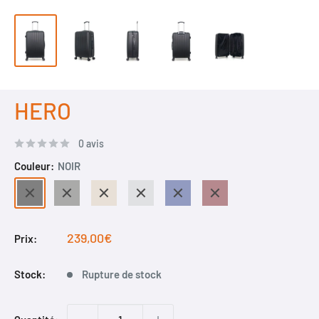
HERO
0 avis
Couleur:
NOIR
NOIR
GRIS
BEIGE
GRIS
MARINE
BORDEAUX
FONCE
Prix
239,00€
Prix:
réduit
Stock:
Rupture de stock