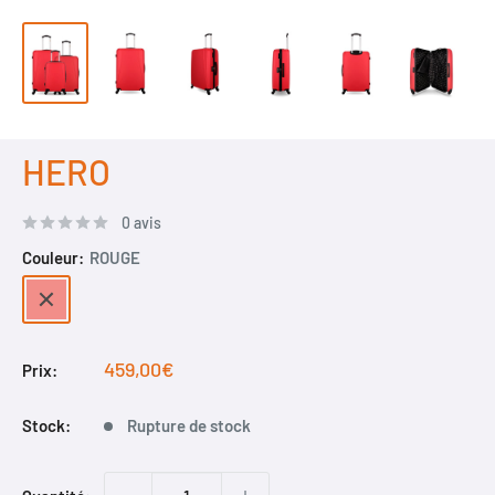
HERO
0 avis
Couleur:
ROUGE
ROUGE
Prix
459,00€
Prix:
réduit
Stock:
Rupture de stock