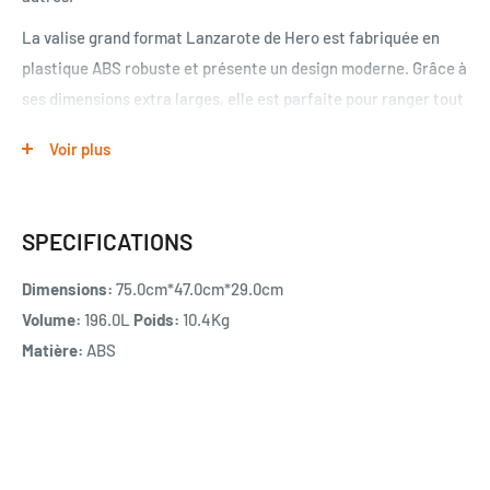
La valise grand format Lanzarote de Hero est fabriquée en
plastique ABS robuste et présente un design moderne. Grâce à
ses dimensions extra larges, elle est parfaite pour ranger tout
ce dont vous avez besoin, et les quatre roues pivotantes
Voir plus
assurent une maniabilité facile. De plus, la serrure intégrée
assure la sécurité de vos affaires.
GRAND FORMAT LANZAROTE
SPECIFICATIONS
Marque HERO
Dimensions:
75.0cm*47.0cm*29.0cm
Dimensions (H*L*P) : 75*47*29 cm (roues comprises) ; 95L ;
Volume:
196.0L
Poids:
10.4Kg
4,1kg
Matière:
ABS
Revêtement extérieur : ABS, léger et résistant
Revêtement intérieur : Polyester 190D
Nombre de roues : 4 roues multidirectionnelles et
silencieuses