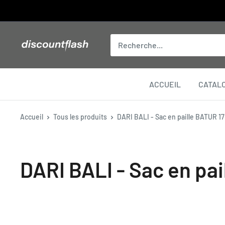
Passer
au
contenu
Discount
Flash
ACCUEIL
CATAL
Accueil
Tous les produits
DARI BALI - Sac en paille BATUR 1
DARI BALI - Sac en pa