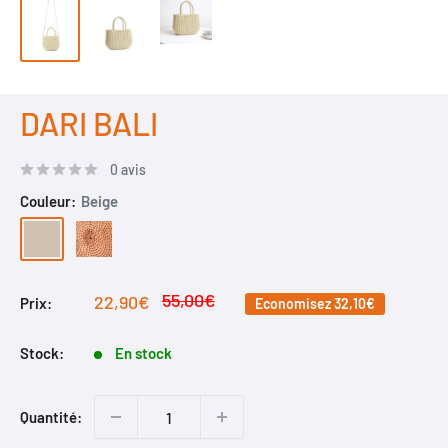
DARI BALI
0 avis
Couleur:
Beige
Beige
Naturelle
Prix
55,00€
Prix
22,90€
Prix:
Economisez
32,10€
normal
réduit
Stock:
En stock
Quantité: