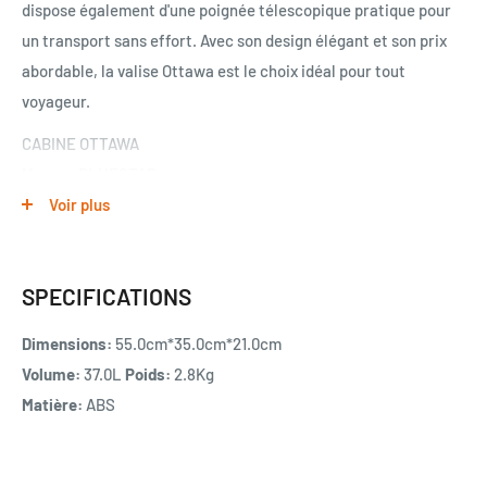
dispose également d'une poignée télescopique pratique pour
un transport sans effort. Avec son design élégant et son prix
abordable, la valise Ottawa est le choix idéal pour tout
voyageur.
CABINE OTTAWA
Marque BLUESTAR
Voir plus
Dimensions (H*L*P) : 55*35*21 cm (roues comprises) ; 37L ;
2,8kg
Revêtement extérieur : ABS, léger et résistant
SPECIFICATIONS
Revêtement intérieur : Polyester 190D
Dimensions:
55.0cm*35.0cm*21.0cm
Nombre de roues : 4 roues multidirectionnelles et
Volume:
37.0L
Poids:
2.8Kg
silencieuses
Matière:
ABS
Type de roues : PP et surface TPE
Cadenas à combinaison pour une sécurité optimale