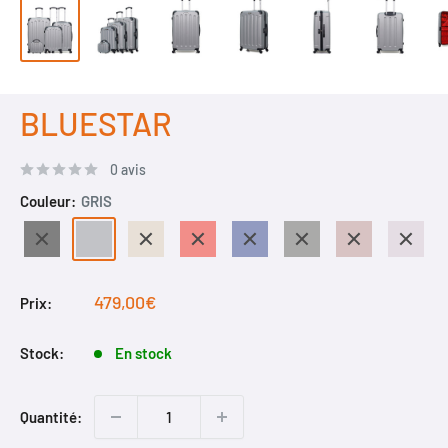
BLUESTAR
0 avis
Couleur:
GRIS
NOIR
GRIS
BEIGE
ROUGE
MARINE
GRIS
ROSE
VIOLET
FONCE
DORE
CLAIR
Prix
479,00€
Prix:
réduit
Stock:
En stock
Quantité: