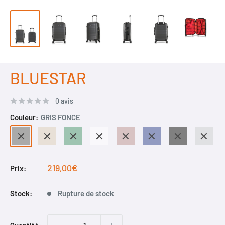
BLUESTAR
0 avis
Couleur:
GRIS FONCE
GRIS
BEIGE
VERT
TERRACOTTA
ROSE
MARINE
NOIR
GRIS
FONCE
DORE
Prix
219,00€
Prix:
réduit
Stock:
Rupture de stock