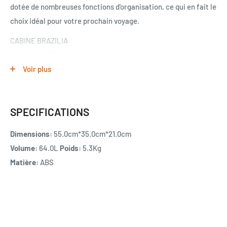
dotée de nombreuses fonctions d'organisation, ce qui en fait le
choix idéal pour votre prochain voyage.
CABINE BRAZILIA
Marque BLUESTAR
Voir plus
Dimensions (H*L*P) : 55*35*21 cm (roues comprises) ; 37L ;
2,8kg
Revêtement extérieur : ABS, léger et résistant
SPECIFICATIONS
Revêtement intérieur : Polyester 190D
Dimensions:
55.0cm*35.0cm*21.0cm
Nombre de roues : 4 roues multidirectionnelles et
Volume:
64.0L
Poids:
5.3Kg
silencieuses
Matière:
ABS
Type de roues : PP et surface TPE
Cadenas à combinaison pour une sécurité optimale
Poignée télescopique double tube avec bouton poussoir qui
permet un réglage en hauteur adapté