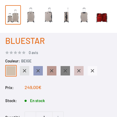
BLUESTAR
0 avis
Couleur:
BEIGE
BEIGE
GRIS
MARINE
MARRON
NOIR
ROSE
ORANGE
DORE
DORE
Prix
249,00€
Prix:
réduit
Stock:
En stock