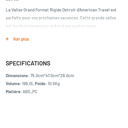
La Valise Grand Format Rigide Detroit d'American Travel est
parfaite pour vos prochaines vacances. Cette grande valise
est facile à manœuvrer grâce à ses quatre roues
multidirectionnelles, et dispose de deux poignées de transport
Voir plus
sur les côtés et le dessus pour faciliter le transport.
GRAND FORMAT DETROIT
Marque AMERICAN TRAVEL
SPECIFICATIONS
Dimensions (H*L*P) : 75*47*29 cm (roues comprises) ; 95L ;
Dimensions:
75.0cm*47.0cm*29.0cm
4,1kg
Volume:
196.0L
Poids:
10.5Kg
Revêtement extérieur : ABS_PC, léger et résistant
Matière:
ABS_PC
Revêtement intérieur : Polyester 190D
Nombre de roues : 4 roues multidirectionnelles et
silencieuses
Type de roues : PP et surface TPE