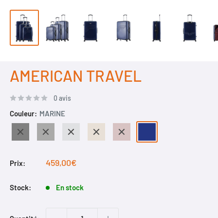
AMERICAN TRAVEL
0 avis
Couleur:
MARINE
NOIR
GRIS
GRIS
BEIGE
ROSE
MARINE
FONCE
DORE
Prix
459,00€
Prix:
réduit
Stock:
En stock